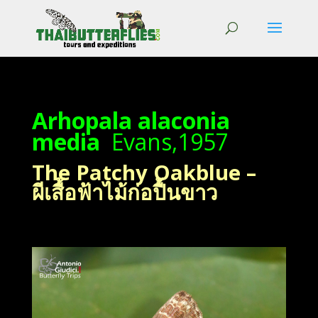
Arhopala alaconia
media
Evans,1957
The Patchy Oakblue –
ผีเสื้อฟ้าไม้ก่อปื้นขาว