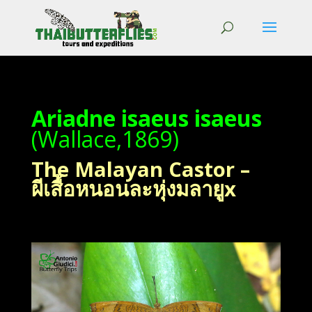
Ariadne isaeus isaeus
(Wallace,1869)
The Malayan Castor –
ผีเสื้อหนอนละหุ่งมลายูx