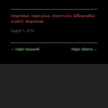
Hesperiidae
,
Halpe porus
,
Moore's Ace
,
ผีเสื้อจุดเหลี่ยม
นายมัวร์
,
Hesperiinae
August 1, 2016
←
Halpe hauxwelli
Halpe sikkima
→