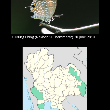
♀
Krung Ching (Nakhon Si Thammarat) 28 June 2018