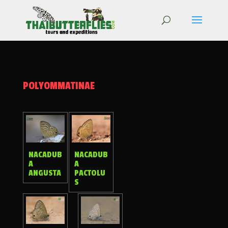
POLYOMMATINAE
NACADUB
NACADUB
A
A
ANGUSTA
PACTOLU
S