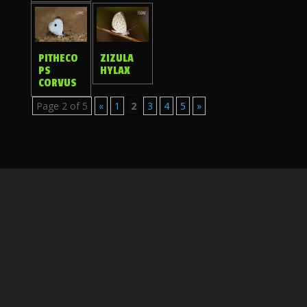
PITHECO
ZIZULA
PS
HYLAX
CORVUS
Page 2 of 5
«
1
2
3
4
5
»