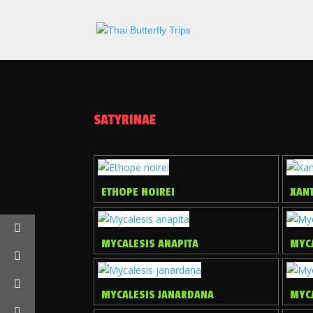
SATYRINAE
ETHOPE NOIREI
XAN
MYCALESIS ANAPITA
MYC
MYCALESIS JANARDANA
MYC