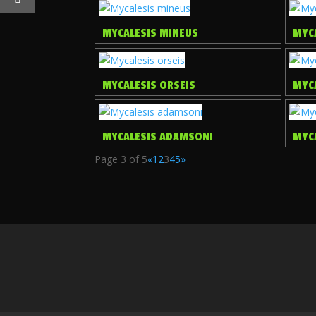
MYCALESIS MINEUS
MYC
MYCALESIS ORSEIS
MYC
MYCALESIS ADAMSONI
MYC
Page 3 of 5
«
1
2
3
4
5
»